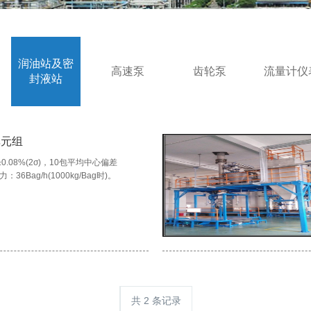
润油站及密
高速泵
齿轮泵
流量计仪
封液站
单元组
±0.08%(2σ)，10包平均中心偏差
力：36Bag/h(1000kg/Bag时)。
共 2 条记录