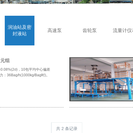
润油站及密
高速泵
齿轮泵
流量计仪
封液站
单元组
±0.08%(2σ)，10包平均中心偏差
力：36Bag/h(1000kg/Bag时)。
共 2 条记录